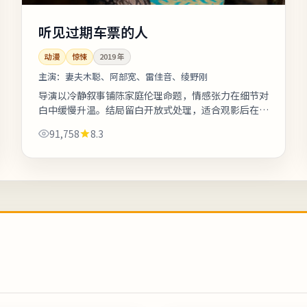
听见过期车票的人
动漫
惊悚
2019
年
主演：
妻夫木聪、阿部宽、雷佳音、绫野刚
导演以冷静叙事铺陈家庭伦理命题，情感张力在细节对
白中缓慢升温。结局留白开放式处理，适合观影后在社
交平台延伸讨论。剧情信息与人物关系可在二刷时解锁
91,758
8.3
更多前后呼应。《听见过期车票的人...