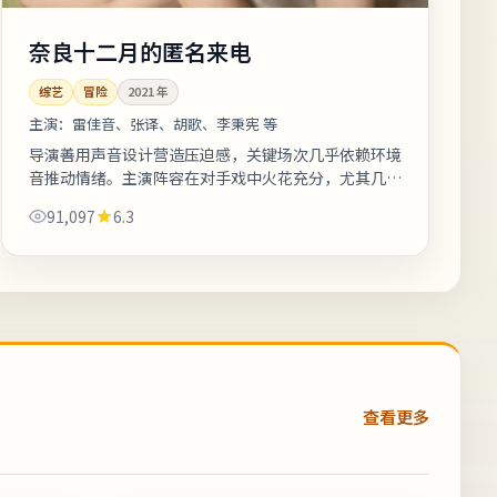
奈良十二月的匿名来电
综艺
冒险
2021
年
主演：
雷佳音、张译、胡歌、李秉宪 等
导演善用声音设计营造压迫感，关键场次几乎依赖环境
音推动情绪。主演阵容在对手戏中火花充分，尤其几场
夜戏台词密度高、信息量大。剧情信息与人物关系可在
91,097
6.3
二刷时解锁更多前后呼应。《奈良十...
查看更多