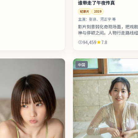
谁带走了午夜传真
纪录片
2019
主演：
张译、河正宇 等
影片刻意弱化奇观场面，把戏
神与停顿之间。人物行走路线
计，反复出现的十字路口象征
94,459
7.8
来看，这是一部类型元素清晰
机...
中国