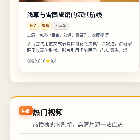
浅草与雪国旅馆的沉默航线
综艺
爱情
2024
年
主演：
吉永小百合、张译、绫野刚、安藤樱 等
该片尝试用散文式节奏探讨记忆失真：谁叙述，谁就掌
握了故事的形状。影片引用多处民俗与节庆意象，增强
地域文化氛围。友情提示：部分镜头闪烁较快，光敏人
92,016
9.4
群请酌情观看。《浅草与雪国旅馆的...
热门视频
热播
热播榜实时刷新，高清片源一站直达