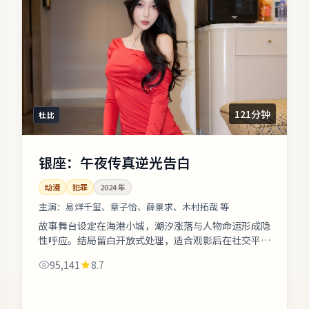
121分钟
杜比
银座：午夜传真逆光告白
动漫
犯罪
2024
年
主演：
易烊千玺、章子怡、薛景求、木村拓哉 等
故事舞台设定在海港小城，潮汐涨落与人物命运形成隐
性呼应。结局留白开放式处理，适合观影后在社交平台
延伸讨论。整体来看，这是一部类型元素清晰、人物动
95,141
8.7
机可信的作品，值得安静看完。《银...