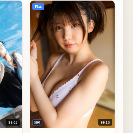
日本
99:03
99:15
臻彩