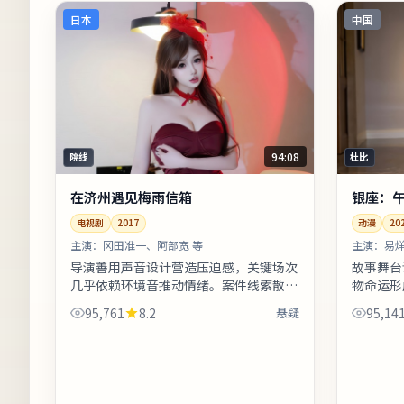
日本
中国
94:08
院线
杜比
在济州遇见梅雨信箱
银座：
电视剧
2017
动漫
20
主演：
冈田准一、阿部宽 等
主演：
易烊
导演善用声音设计营造压迫感，关键场次
故事舞台
几乎依赖环境音推动情绪。案件线索散布
物命运形
在日常物件里：车票、收据、旧照片皆可
理，适合
95,761
8.2
悬疑
95,14
能成为钥匙。上线之后口碑分化属正常
体来看，
现...
动...