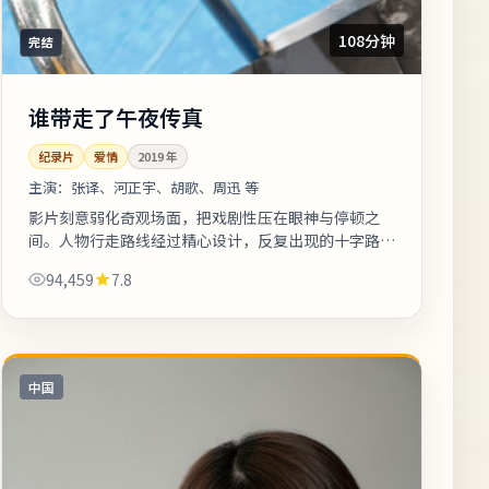
108分钟
完结
谁带走了午夜传真
纪录片
爱情
2019
年
主演：
张译、河正宇、胡歌、周迅 等
影片刻意弱化奇观场面，把戏剧性压在眼神与停顿之
间。人物行走路线经过精心设计，反复出现的十字路口
象征抉择。整体来看，这是一部类型元素清晰、人物动
94,459
7.8
机可信的作品，值得安静看完。《谁带...
中国