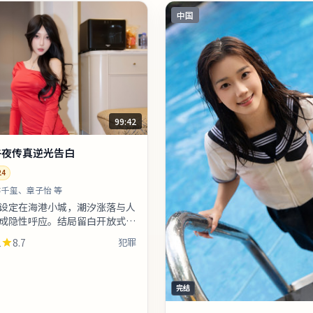
中国
99:42
午夜传真逆光告白
24
千玺、章子怡 等
设定在海港小城，潮汐涨落与人
成隐性呼应。结局留白开放式处
观影后在社交平台延伸讨论。整
1
8.7
犯罪
这是一部类型元素清晰、人物
完结