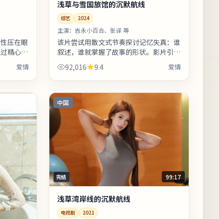
浅草与雪国旅馆的沉默航线
综艺
2024
主演：
吉永小百合、张译 等
剧性压在眼
该片尝试用散文式节奏探讨记忆失真：谁
经过精心设
叙述，谁就掌握了故事的形状。影片引用
抉择。整体
多处民俗与节庆意象，增强地域文化氛
爱情
92,016
9.4
爱情
、人物动
围。友情提示：部分镜头闪烁较快，光敏
人...
中国
99:17
完结
浅草湾岸线的沉默航线
电视剧
2021