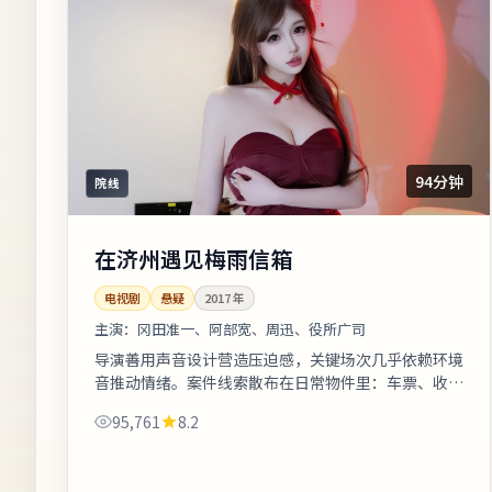
94分钟
院线
在济州遇见梅雨信箱
电视剧
悬疑
2017
年
主演：
冈田准一、阿部宽、周迅、役所广司
导演善用声音设计营造压迫感，关键场次几乎依赖环境
音推动情绪。案件线索散布在日常物件里：车票、收
据、旧照片皆可能成为钥匙。上线之后口碑分化属正常
95,761
8.2
现象，建议亲自观看并形成独立判断。...